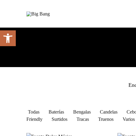
Big
Pirotecnia
Bang
de
confianza
en
Abrir barra de herramientas
Lanzarote
Enc
Todas
Baterías
Bengalas
Candelas
Cebo
Friendly
Surtidos
Tracas
Truenos
Varios